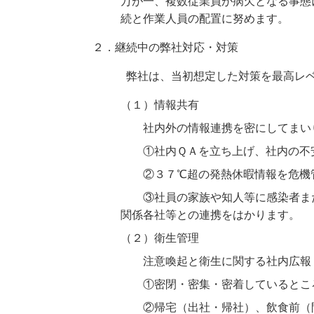
万が一、複数従業員が病欠となる事態
続と作業人員の配置に努めます。
２．継続中の弊社対応・対策
弊社は、当初想定した対策を最高レベ
（１）情報共有
社内外の情報連携を密にしてまい
①社内ＱＡを立ち上げ、社内の不安
②３７℃超の発熱休暇情報を危機管
③社員の家族や知人等に感染者また
関係各社等との連携をはかります。
（２）衛生管理
注意喚起と衛生に関する社内広報（
①密閉・密集・密着しているところ
②帰宅（出社・帰社）、飲食前（間