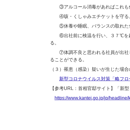
③アルコール消毒があればこれも
④咳・くしゃみエチケットを守る
⑤休養や睡眠、バランスの取れた食
⑥出社前に検温を行い、３７℃を超
る。
⑦体調不良と思われる社員が出社し
ることができる。
（３）罹患（感染）疑いが生じた場合
新型コロナウイルス対策「略フロー図
【参考URL：首相官邸サイト】「新
https://www.kantei.go.jp/jp/headline