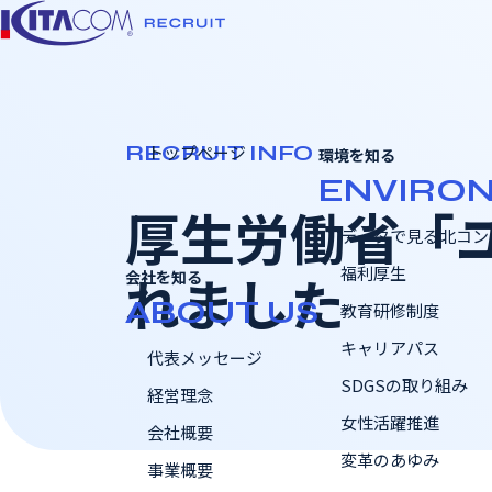
RECRUIT INFO
トップページ
環境を知る
ENVIRO
厚生労働省「ユ
データで見る北コン
福利厚生
れました
会社を知る
ABOUT US
教育研修制度
キャリアパス
代表メッセージ
SDGSの取り組み
経営理念
女性活躍推進
会社概要
変革のあゆみ
事業概要