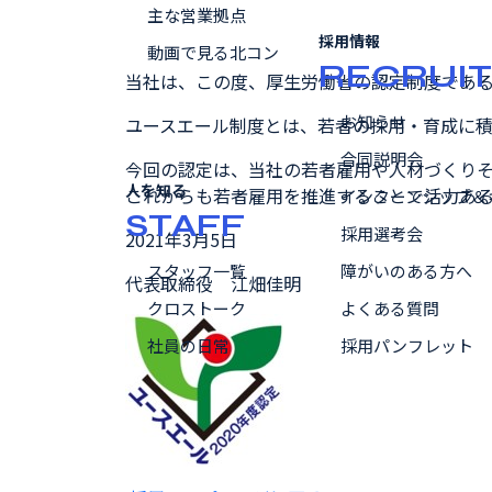
主な営業拠点
採用情報
動画で見る北コン
RECRUIT
当社は、この度、厚生労働省の認定制度である
お知らせ
ユースエール制度とは、若者の採用・育成に
合同説明会
今回の認定は、当社の若者雇用や人材づくり
人を知る
これからも若者雇用を推進することで活力あ
インターンシップ＆
STAFF
採用選考会
2021年3月5日
スタッフ一覧
障がいのある方へ
代表取締役 江畑佳明
クロストーク
よくある質問
社員の日常
採用パンフレット