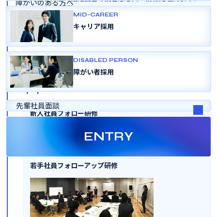
障がいのある方へ
ャレンジ支援）
変革のあゆみ
MID-CAREER
よくある質問
キャリア採用
入社
採用パンフレット
新人社員研修（専門技術外部研修を含む）
DISABLED PERSON
障がい者採用
半年
先輩社員面談
新入社員フォロー研修
ENTRY
2年目
若手社員フォローアップ研修