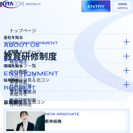
ENTRY
MENU
トップページ
会社を知る
WORK ENVIRONMENT
ABOUT US
代表メッセージ
人を知る
教育研修制度
STAFF
経営理念
スタッフ一覧
環境を知る
会社概要
ENVIRONMENT
クロストーク
データで見る北コン
採用情報
事業概要
社員の日常
RECRUIT
福利厚生
主な営業拠点
お知らせ
教育研修制度
募集要項
動画で見る北コン
合同説明会
キャリアパス
インターンシップ＆キャリア
NEW GRADUATE
内定
SDGSの取り組み
新卒採用
採用選考会
女性活躍推進
内定者課題（指定図書の読書感想文・情報処理試験のチ