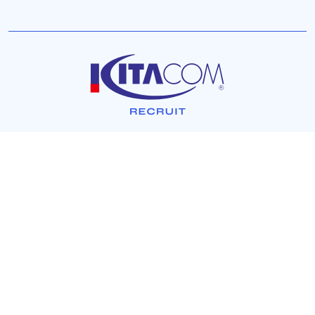
北日本コンピューターサービス株式会社
〒010-0013 秋田県秋田市南通築地15番32号
TEL：018-834-1811（代表） FAX：018-834-1815