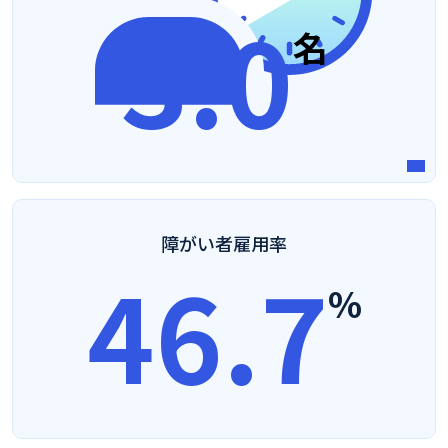
3.0
名
障がい者雇用率
60.8
%