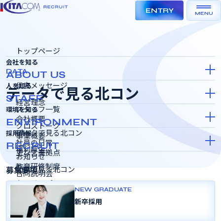
ENTRY
MENU
トップページ
会社を知る
DATA
ABOUT US
代表メッセージ
人を知る
データで見る北コン
STAFF
経営理念
スタッフ一覧
環境を知る
会社概要
ENVIRONMENT
クロストーク
データで見る北コン
採用情報
事業概要
社員の日常
RECRUIT
福利厚生
主な営業拠点
お知らせ
教育研修制度
募集要項
動画で見る北コン
合同説明会
キャリアパス
インターンシップ＆キャリア
NEW GRADUATE
SDGSの取り組み
新卒採用
採用選考会
社員人数
女性活躍推進