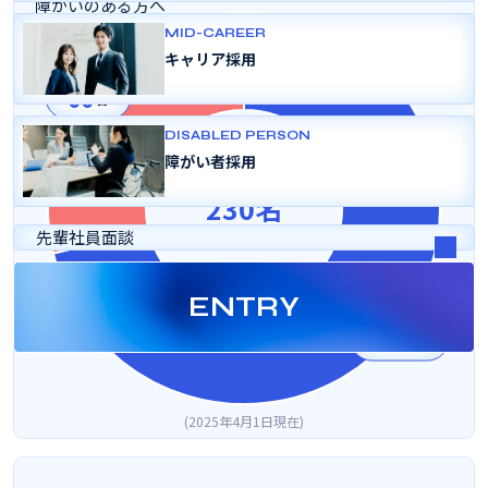
障がいのある方へ
変革のあゆみ
MID-CAREER
よくある質問
キャリア採用
女性
採用パンフレット
66
名
DISABLED PERSON
障がい者採用
230名
先輩社員面談
ENTRY
男性
164
名
2025年4月1日現在