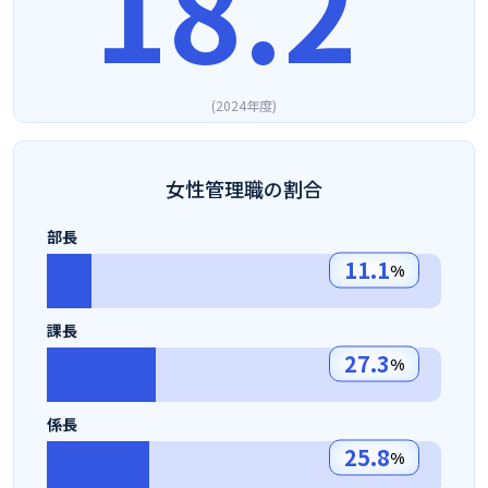
18.2
2024年度
女性管理職の割合
部長
11.1
%
課長
27.3
%
係長
25.8
%