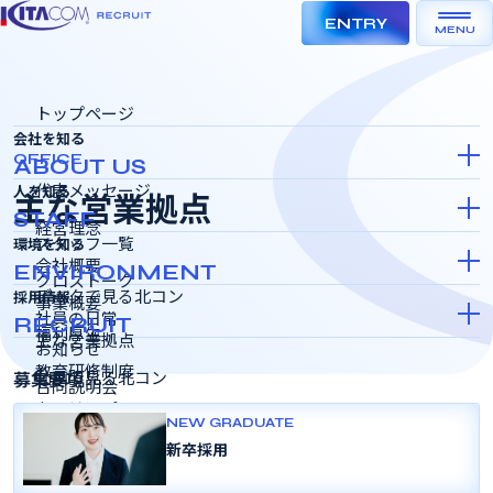
ENTRY
MENU
トップページ
会社を知る
OFFICE
ABOUT US
代表メッセージ
人を知る
主な営業拠点
STAFF
経営理念
スタッフ一覧
環境を知る
会社概要
ENVIRONMENT
クロストーク
データで見る北コン
採用情報
事業概要
社員の日常
RECRUIT
福利厚生
主な営業拠点
お知らせ
教育研修制度
募集要項
動画で見る北コン
合同説明会
キャリアパス
インターンシップ＆キャリア
NEW GRADUATE
秋田本社
SDGSの取り組み
新卒採用
Ｃ－ＣＵＢＥ（秋田本社）
採用選考会
女性活躍推進
東北支社