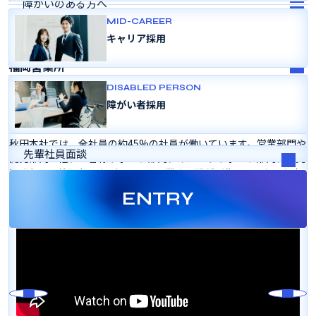
障がいのある方へ
関東支社
変革のあゆみ
MID-CAREER
よくある質問
関西支社
キャリア採用
札幌営業所
採用パンフレット
福岡営業所
DISABLED PERSON
秋田本社
障がい者採用
秋田本社では、全社員の約45%の社員が働いています。営業部門や
先輩社員面談
開発部門の他、お客様サポート部門、インフラサポート部門、研究
開発部門、管理部門など、すべての業務・職種が集まっておりお客
様の守備範囲が一番広い拠点です。
ENTRY