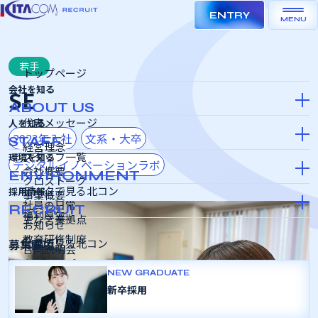
ENTRY
MENU
若手
トップページ
会社を知る
SE
ABOUT US
代表メッセージ
人を知る
2023年入社
文系・大卒
STAFF
経営理念
スタッフ一覧
環境を知る
デジタルイノベーションラボ
会社概要
ENVIRONMENT
クロストーク
データで見る北コン
採用情報
事業概要
社員の日常
RECRUIT
福利厚生
主な営業拠点
お知らせ
教育研修制度
募集要項
動画で見る北コン
合同説明会
キャリアパス
インターンシップ＆キャリア
NEW GRADUATE
SDGSの取り組み
新卒採用
採用選考会
女性活躍推進