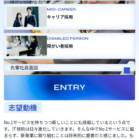
障がいのある方へ
変革のあゆみ
MID-CAREER
よくある質問
キャリア採用
採用パンフレット
DISABLED PERSON
障がい者採用
先輩社員面談
ENTRY
志望動機
No.1サービスを持ちつつ新しいことにも挑戦しているという点で
す。IT技術は日々進化していきます。そんな中でNo.1サービスに留
まらず、新事業に取り組むことは将来的に重要だと感じました。も