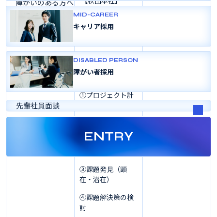
【秋田本社】
障がいのある方へ
変革のあゆみ
MID-CAREER
よくある質問
「バックオフィス
キャリア採用
DX化プロジェクト
採用パンフレット
体験」
当社経費精算DXプ
DISABLED PERSON
ロジェクトの一員
障がい者採用
として
①プロジェクト計
先輩社員面談
画の策定
（オリエンテーシ
ョンを含む）
ENTRY
②現状分析
③課題発見（顕
在・潜在）
④課題解決策の検
討