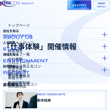
ENTRY
MENU
トップページ
会社を知る
RECRUIT INFO
ABOUT US
代表メッセージ
人を知る
「仕事体験」開催情報
STAFF
経営理念
スタッフ一覧
環境を知る
会社概要
ENVIRONMENT
クロストーク
データで見る北コン
採用情報
事業概要
社員の日常
RECRUIT
福利厚生
主な営業拠点
お知らせ
教育研修制度
募集要項
動画で見る北コン
合同説明会
キャリアパス
インターンシップ＆キャリア
NEW GRADUATE
日 時
イベ ント名称
会場 等
SDGSの取り組み
新卒採用
採用選考会
女性活躍推進