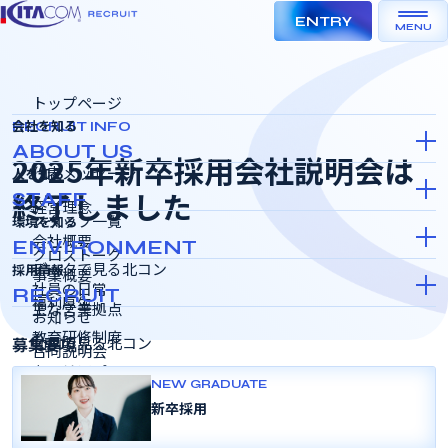
ENTRY
MENU
トップページ
会社を知る
RECRUIT INFO
ABOUT US
2025年新卒採用会社説明会は
代表メッセージ
人を知る
終了しました
STAFF
経営理念
スタッフ一覧
環境を知る
会社概要
ENVIRONMENT
クロストーク
データで見る北コン
採用情報
事業概要
社員の日常
RECRUIT
福利厚生
主な営業拠点
お知らせ
教育研修制度
募集要項
動画で見る北コン
合同説明会
キャリアパス
インターンシップ＆キャリア
NEW GRADUATE
就活生各位
SDGSの取り組み
新卒採用
採用選考会
標記について、2025年新卒採用会社説明会のすべての日程は終了し
女性活躍推進