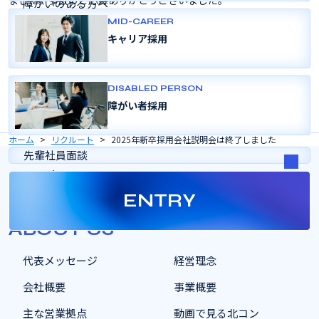
ました。多数のご応募ありがとうございました。
障がいのある方へ
変革のあゆみ
MID-CAREER
なお、2026年新卒採用の募集案内等は計画が定まり次第、お知らせ
よくある質問
キャリア採用
します。
採用パンフレット
（dodaキャンパスへのオファー活動は既に開始しています。）
DISABLED PERSON
障がい者採用
ホーム
リクルート
2025年新卒採用会社説明会は終了しました
先輩社員面談
トップページ
ENTRY
会社を知る
ABOUT US
代表メッセージ
経営理念
会社概要
事業概要
主な営業拠点
動画で見る北コン