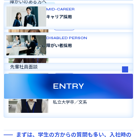
障がいのある方へ
メンバー紹介
変革のあゆみ
MID-CAREER
よくある質問
キャリア採用
採用パンフレット
エンジニア
新入社員
Aさん
DISABLED PERSON
障がい者採用
2023年入社
国立大学院卒／理系
先輩社員面談
営業
新入社員
Bさん
ENTRY
2023年入社
私立大学卒／文系
まずは、学生の方からの質問も多い、入社時の