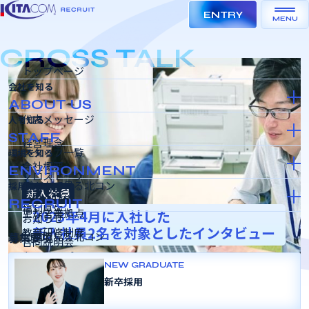
ENTRY
MENU
トップページ
会社を知る
ABOUT US
代表メッセージ
人を知る
STAFF
経営理念
スタッフ一覧
環境を知る
会社概要
ENVIRONMENT
クロストーク
データで見る北コン
採用情報
事業概要
新入社員
社員の日常
RECRUIT
福利厚生
主な営業拠点
2023年4月に入社した
お知らせ
新入社員2名を対象としたインタビュー
教育研修制度
募集要項
動画で見る北コン
合同説明会
キャリアパス
インターンシップ＆キャリア
NEW GRADUATE
SDGSの取り組み
新卒採用
採用選考会
女性活躍推進