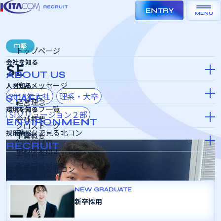
ENTRY
MENU
中堅
トップページ
会社を知る
SE
ABOUT US
代表メッセージ
人を知る
2019年入社
理系・大卒
STAFF
経営理念
スタッフ一覧
環境を知る
SIソリューション２部
会社概要
ENVIRONMENT
クロストーク
データで見る北コン
採用情報
事業概要
社員の日常
RECRUIT
福利厚生
主な営業拠点
お知らせ
教育研修制度
募集要項
動画で見る北コン
合同説明会
キャリアパス
インターンシップ＆キャリア
NEW GRADUATE
SDGSの取り組み
新卒採用
採用選考会
女性活躍推進