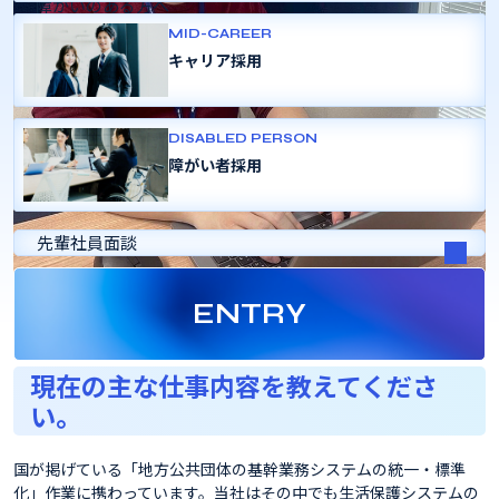
障がいのある方へ
変革のあゆみ
MID-CAREER
よくある質問
キャリア採用
採用パンフレット
DISABLED PERSON
障がい者採用
先輩社員面談
ENTRY
現在の主な仕事内容を教えてくださ
い。
国が掲げている「地方公共団体の基幹業務システムの統一・標準
化」作業に携わっています。当社はその中でも生活保護システムの